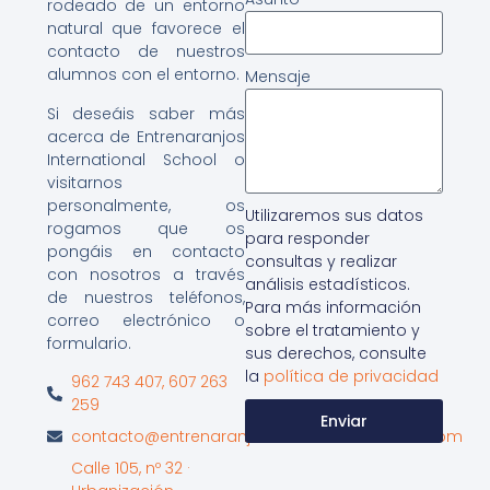
rodeado de un entorno
natural que favorece el
contacto de nuestros
alumnos con el entorno.
Mensaje
Si deseáis saber más
acerca de Entrenaranjos
International School o
visitarnos
personalmente, os
Utilizaremos sus datos
rogamos que os
para responder
pongáis en contacto
consultas y realizar
con nosotros a través
análisis estadísticos.
de nuestros teléfonos,
Para más información
correo electrónico o
sobre el tratamiento y
formulario.
sus derechos, consulte
la
política de privacidad
962 743 407, 607 263
259
Enviar
contacto@entrenaranjosinternationalschool.com
Calle 105, nº 32 ·