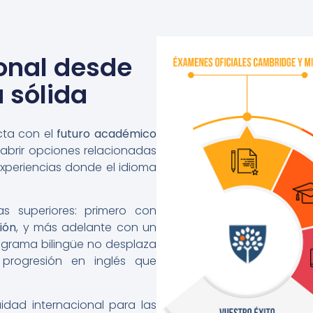
onal desde
 sólida
cta con el
futuro académico
 abrir opciones relacionadas
experiencias donde el idioma
s superiores: primero con
ión
, y más adelante con un
rograma bilingüe no desplaza
rogresión en inglés que
dad internacional para las