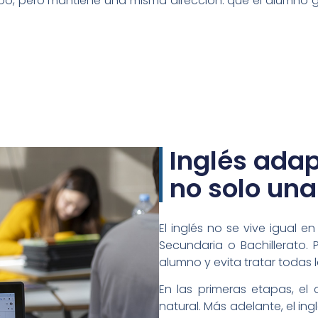
empo, pero mantiene una misma dirección: que el alumno
Inglés ada
no solo una
El inglés no se vive igual 
Secundaria o Bachillerato.
alumno y evita tratar todas
En las primeras etapas, el
natural. Más adelante, el in