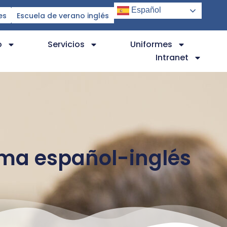
Español
es
Escuela de verano inglés
o
Servicios
Uniformes
Intranet
ama español-inglés