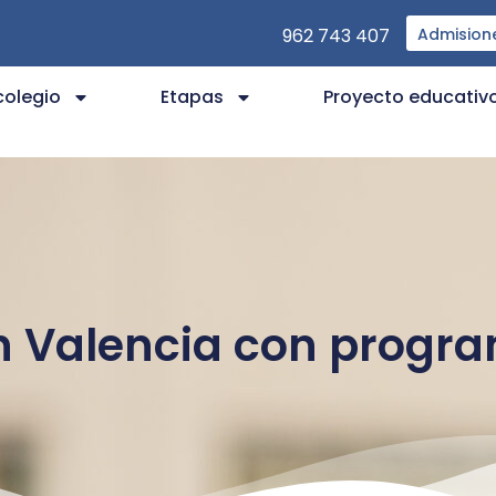
962 743 407
Admision
colegio
Etapas
Proyecto educativ
en Valencia con progr