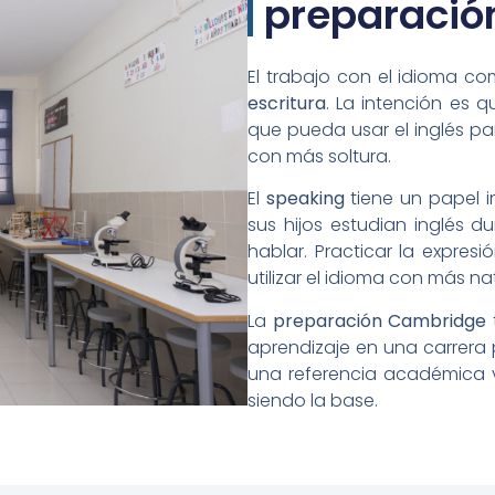
preparació
El trabajo con el idioma c
escritura
. La intención es 
que pueda usar el inglés pa
con más soltura.
El
speaking
tiene un papel 
sus hijos estudian inglés d
hablar. Practicar la expres
utilizar el idioma con más na
La
preparación Cambridge
t
aprendizaje en una carrera p
una referencia académica va
siendo la base.