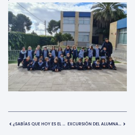
¿SABÍAS QUE HOY ES EL DÍA MUNDIAL DE LA ENERGÍA?
EXCURSIÓN DEL ALUMNADO DE SECUNDARIA AL TEATRO FLUMEN