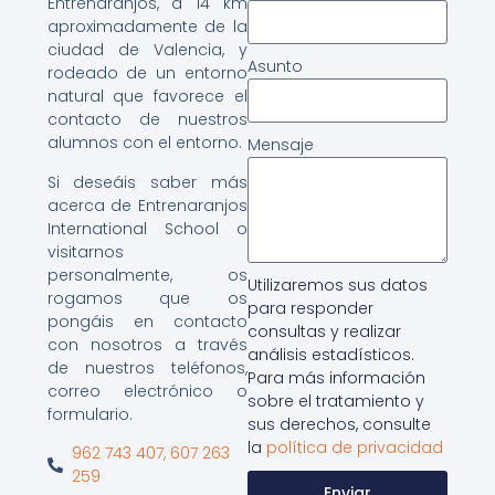
Entrenaranjos, a 14 km
aproximadamente de la
ciudad de Valencia, y
Asunto
rodeado de un entorno
natural que favorece el
contacto de nuestros
alumnos con el entorno.
Mensaje
Si deseáis saber más
acerca de Entrenaranjos
International School o
visitarnos
personalmente, os
Utilizaremos sus datos
rogamos que os
para responder
pongáis en contacto
consultas y realizar
con nosotros a través
análisis estadísticos.
de nuestros teléfonos,
Para más información
correo electrónico o
sobre el tratamiento y
formulario.
sus derechos, consulte
la
política de privacidad
962 743 407, 607 263
259
Enviar