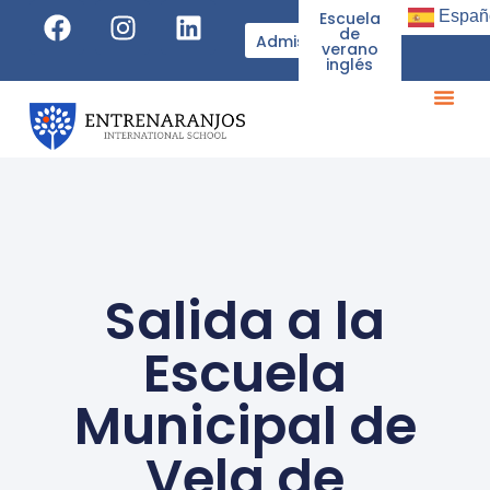
Españ
Escuela
de
Admisiones
verano
inglés
Salida a la
Escuela
Municipal de
Vela de