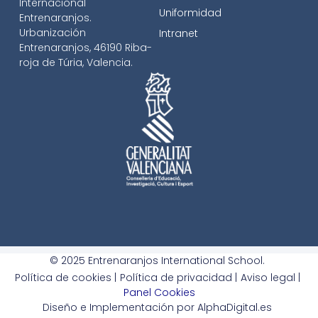
Internacional
Uniformidad
Entrenaranjos.
Urbanización
Intranet
Entrenaranjos, 46190 Riba-
roja de Túria, Valencia.
© 2025 Entrenaranjos International School.
Política de cookies |
Política de privacidad |
Aviso legal |
Panel Cookies
Diseño e Implementación por AlphaDigital.es