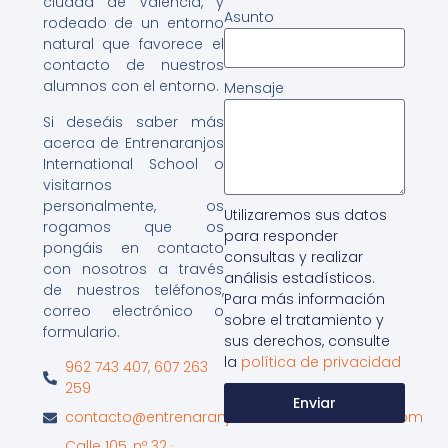
ciudad de Valencia, y
Asunto
rodeado de un entorno
natural que favorece el
contacto de nuestros
alumnos con el entorno.
Mensaje
Si deseáis saber más
acerca de Entrenaranjos
International School o
visitarnos
personalmente, os
Utilizaremos sus datos
rogamos que os
para responder
pongáis en contacto
consultas y realizar
con nosotros a través
análisis estadísticos.
de nuestros teléfonos,
Para más información
correo electrónico o
sobre el tratamiento y
formulario.
sus derechos, consulte
la
política de privacidad
962 743 407, 607 263
259
Enviar
contacto@entrenaranjosinternationalschool.com
Calle 105, nº 32 ·