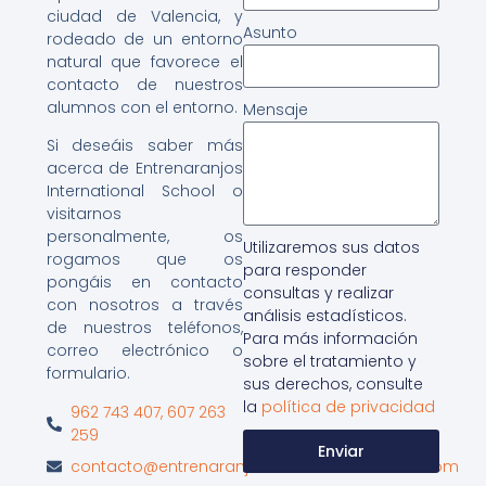
ciudad de Valencia, y
Asunto
rodeado de un entorno
natural que favorece el
contacto de nuestros
alumnos con el entorno.
Mensaje
Si deseáis saber más
acerca de Entrenaranjos
International School o
visitarnos
personalmente, os
Utilizaremos sus datos
rogamos que os
para responder
pongáis en contacto
consultas y realizar
con nosotros a través
análisis estadísticos.
de nuestros teléfonos,
Para más información
correo electrónico o
sobre el tratamiento y
formulario.
sus derechos, consulte
la
política de privacidad
962 743 407, 607 263
259
Enviar
contacto@entrenaranjosinternationalschool.com