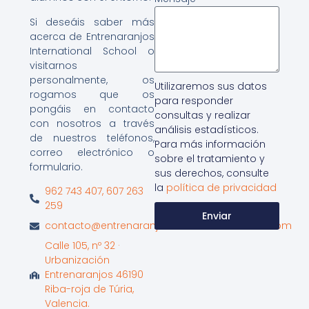
Si deseáis saber más
acerca de Entrenaranjos
International School o
visitarnos
personalmente, os
Utilizaremos sus datos
rogamos que os
para responder
pongáis en contacto
consultas y realizar
con nosotros a través
análisis estadísticos.
de nuestros teléfonos,
Para más información
correo electrónico o
sobre el tratamiento y
formulario.
sus derechos, consulte
la
política de privacidad
962 743 407, 607 263
259
Enviar
contacto@entrenaranjosinternationalschool.com
Calle 105, nº 32 ·
Urbanización
Entrenaranjos 46190
Riba-roja de Túria,
Valencia.