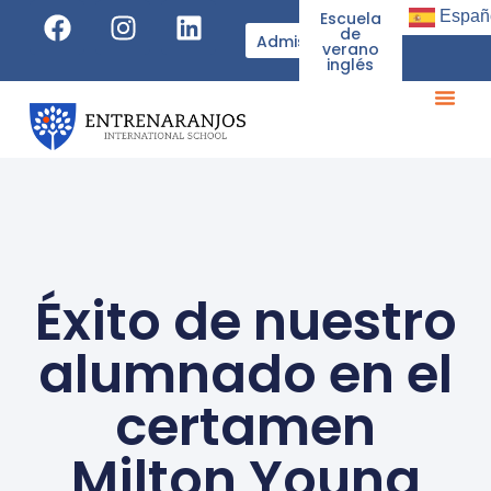
Españ
Escuela
de
Admisiones
verano
inglés
Éxito de nuestro
alumnado en el
certamen
Milton Young