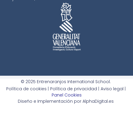
© 2025 Entrenaranjos International School.
Política de cookies |
Política de privacidad |
Aviso legal |
Panel Cookies
Diseño e Implementación por AlphaDigital.es